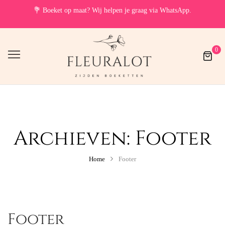
💐
Boeket op maat? Wij helpen je graag via WhatsApp.
0
Archieven:
Footer
Home
Footer
Footer