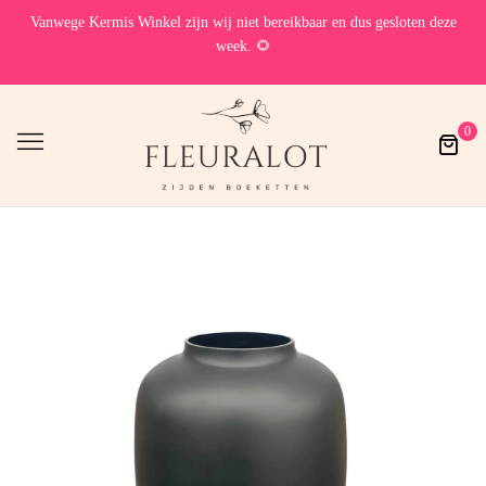
Vanwege Kermis Winkel zijn wij niet bereikbaar en dus gesloten deze
week. 🌻
0