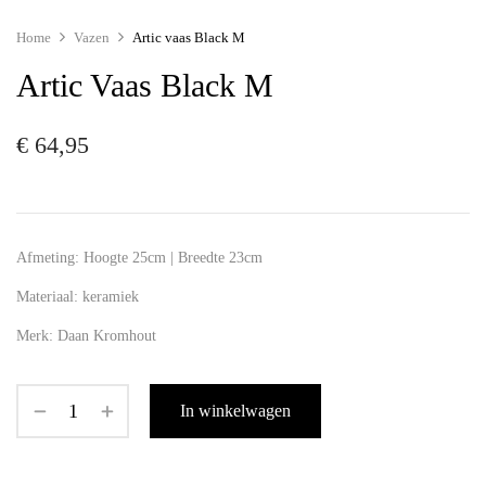
Home
Vazen
Artic vaas Black M
Artic Vaas Black M
€
64,95
Afmeting:
Hoogte 25cm | Breedte 23cm
Materiaal:
keramiek
Merk:
Daan Kromhout
In winkelwagen