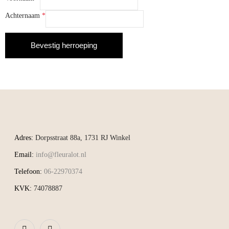
mail
Achternaam
*
(herhaal)
*
Bevestig herroeping
Adres:
Dorpsstraat 88a, 1731 RJ Winkel
Email:
info@fleuralot.nl
Telefoon:
06-22970374
KVK:
74078887