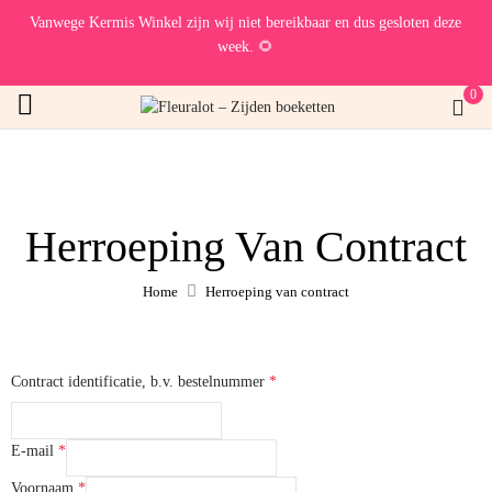
Vanwege Kermis Winkel zijn wij niet bereikbaar en dus gesloten deze
week. 🌻
0
Herroeping Van Contract
Home
Herroeping van contract
Contract identificatie, b.v. bestelnummer
*
E-mail
*
E-
Voornaam
*