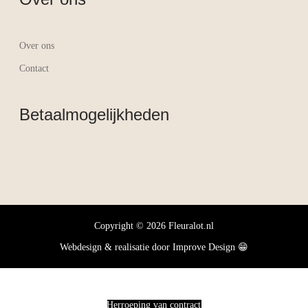
Over ons
Contact
Betaalmogelijkheden
Copyright © 2026 Fleuralot.nl
Webdesign & realisatie door
Improve Design
😁
Herroeping van contract