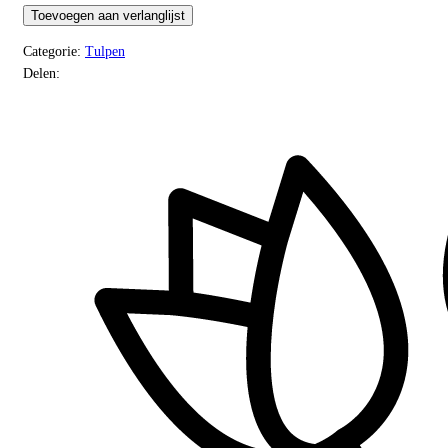
(real
Toevoegen aan verlanglijst
touch)
Categorie:
Tulpen
aantal
Delen: