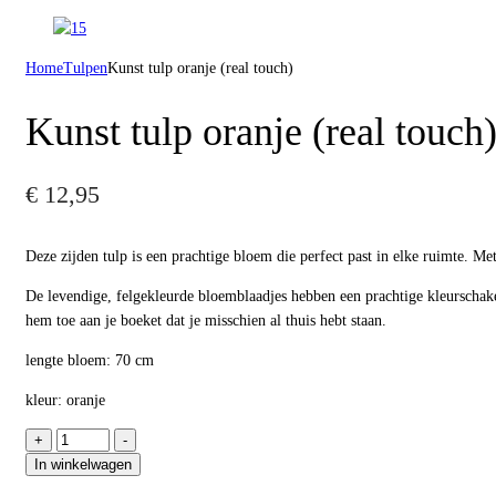
Home
Tulpen
Kunst tulp oranje (real touch)
Kunst tulp oranje (real touch
€
12,95
Deze zijden tulp is een prachtige bloem die perfect past in elke ruimte. Me
De levendige, felgekleurde bloemblaadjes hebben een prachtige kleurschakeri
hem toe aan je boeket dat je misschien al thuis hebt staan.
lengte bloem: 70 cm
kleur: oranje
Kunst
+
-
tulp
In winkelwagen
oranje