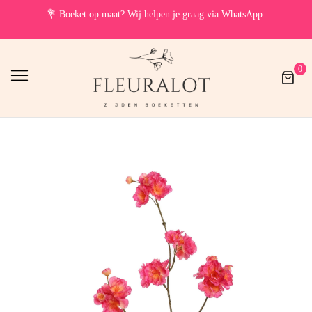
💐
Boeket op maat? Wij helpen je graag via WhatsApp.
0