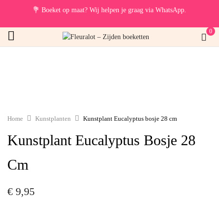
💐
Boeket op maat? Wij helpen je graag via WhatsApp.
0
Home
Kunstplanten
Kunstplant Eucalyptus bosje 28 cm
Kunstplant Eucalyptus Bosje 28
Cm
€
9,95