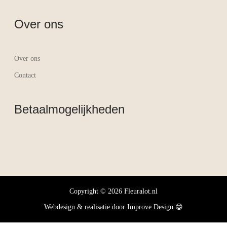
Over ons
Over ons
Contact
Betaalmogelijkheden
Copyright © 2026 Fleuralot.nl
Webdesign & realisatie door
Improve Design
😁