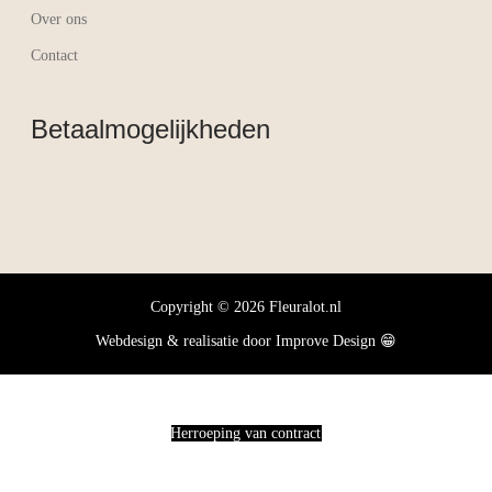
Over ons
Contact
Betaalmogelijkheden
Copyright © 2026 Fleuralot.nl
Webdesign & realisatie door
Improve Design
😁
Herroeping van contract