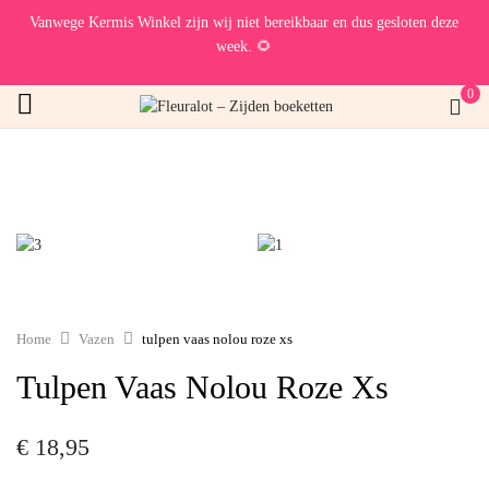
Vanwege Kermis Winkel zijn wij niet bereikbaar en dus gesloten deze
week. 🌻
0
Home
Vazen
tulpen vaas nolou roze xs
Tulpen Vaas Nolou Roze Xs
€
18,95