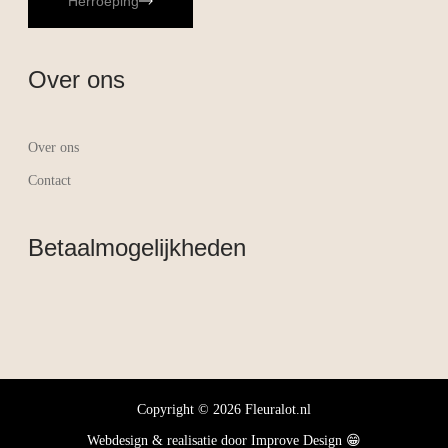
Herroeping
Over ons
Over ons
Contact
Betaalmogelijkheden
Copyright © 2026 Fleuralot.nl
Webdesign & realisatie door
Improve Design
😁