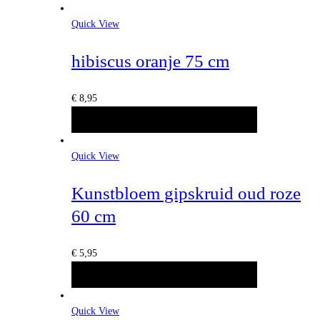
Quick View
hibiscus oranje 75 cm
€
8,95
TOEVOEGEN AAN WINKELWAGEN
Quick View
Kunstbloem gipskruid oud roze
60 cm
€
5,95
TOEVOEGEN AAN WINKELWAGEN
Quick View