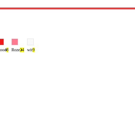
ood
8
Roze
24
wit
9