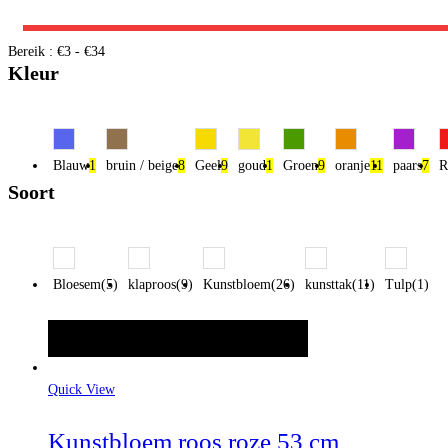
Bereik :
€
3
- €
34
Kleur
Blauw
1
bruin / beige
8
Geel
9
goud
1
Groen
9
oranje
11
paars
7
R
Soort
Bloesem(5)
klaproos(9)
Kunstbloem(26)
kunsttak(11)
Tulp(1)
TOEVOEGEN AAN WINKELWAGEN
Quick View
Kunstbloem roos roze 53 cm