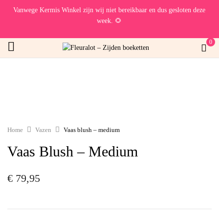
Vanwege Kermis Winkel zijn wij niet bereikbaar en dus gesloten deze
week. 🌻
0
Home
Vazen
Vaas blush – medium
Vaas Blush – Medium
€
79,95